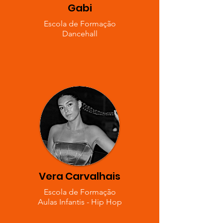
Gabi
Escola de Formação
Dancehall
Vera Carvalhais
Escola de Formação
Aulas Infantis - Hip Hop